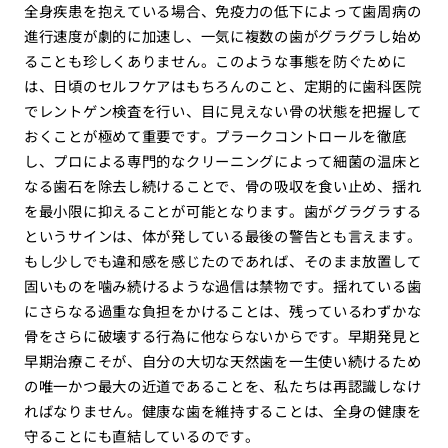
全身疾患を抱えている場合、免疫力の低下によって歯周病の
進行速度が劇的に加速し、一気に複数の歯がグラグラし始め
ることも珍しくありません。このような事態を防ぐために
は、日頃のセルフケアはもちろんのこと、定期的に歯科医院
でレントゲン検査を行い、目に見えない骨の状態を把握して
おくことが極めて重要です。プラークコントロールを徹底
し、プロによる専門的なクリーニングによって細菌の温床と
なる歯石を除去し続けることで、骨の吸収を食い止め、揺れ
を最小限に抑えることが可能となります。歯がグラグラする
というサインは、体が発している最後の警告とも言えます。
もし少しでも違和感を感じたのであれば、そのまま放置して
固いものを噛み続けるような過信は禁物です。揺れている歯
にさらなる過重な負担をかけることは、残っているわずかな
骨をさらに破壊する行為に他ならないからです。早期発見と
早期治療こそが、自分の大切な天然歯を一生使い続けるため
の唯一かつ最大の近道であることを、私たちは再認識しなけ
ればなりません。健康な歯を維持することは、全身の健康を
守ることにも直結しているのです。