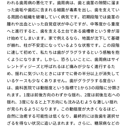
われる歯周病の悪化です。歯周病は、歯と歯茎の隙間に溜ま
った歯垢や歯石に含まれる細菌が毒素を出し、歯を支えてい
る周囲の組織を破壊していく病気です。初期段階では歯茎の
腫れや出血といった自覚症状が中心ですが、中等度から重度
へと進行すると、歯を支える土台である歯槽骨という骨が溶
け始めてしまいます。家で例えるなら、地面が沈下して基礎
が崩れ、柱が不安定になっているような状態です。この段階
に達して初めて、私たちは歯がグラグラするという感触を抱
くようになります。しかし、恐ろしいことに、歯周病はサイ
レントディジーズと呼ばれるほど痛みが少なく進行するた
め、揺れに気づいたときにはすでに骨の半分以上が消失して
いるケースも少なくありません。歯がグラグラする度合い
は、歯科医院では動揺度という指標で1から3の段階に分類さ
れます。1度は前後方向のわずかな揺れ、2度は前後左右への
揺れ、3度になると上下方向にも沈み込むような激しい揺れ
が見られるようになります。この動揺度が大きくなるほど、
自然に治癒する可能性は低くなり、最終的には抜歯を選択せ
ざるを得ない状況に追い込まれます。さらに、糖尿病などの