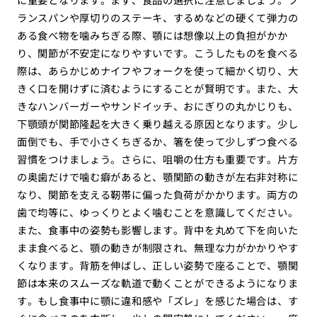
ランスパンや厚切りのステーキ、するめなどの硬くて弾力の
ある食べ物を噛みちぎる際、顎には想像以上の負担がかか
り、関節が不安定になりやすいです。こうしたものを食べる
際は、あらかじめナイフやフォークを使って細かく切り、大
きく口を開けずに済むようにすることが賢明です。また、大
きなハンバーガーやサンドイッチ、おにぎりの丸かじりも、
下顎頭が関節隆起を大きく乗り越える原因となります。少し
面倒でも、手で小さくちぎるか、箸を使って少しずつ食べる
習慣をつけましょう。さらに、咀嚼の仕方も重要です。片方
の奥歯だけで噛む癖があると、顎関節の動きが左右非対称に
なり、関節を支える靭帯に偏った負荷がかかります。両方の
歯で均等に、ゆっくりとよく噛むことを意識してください。
また、食事中の姿勢も影響します。背中を丸めて下を向いた
まま食べると、顎の動きが制限され、無理な力がかかりやす
くなります。背筋を伸ばし、正しい姿勢で座ることで、顎関
節は本来のスムーズな軌道で動くことができるようになりま
す。もし食事中に顎に違和感や「ズレ」を感じた場合は、す