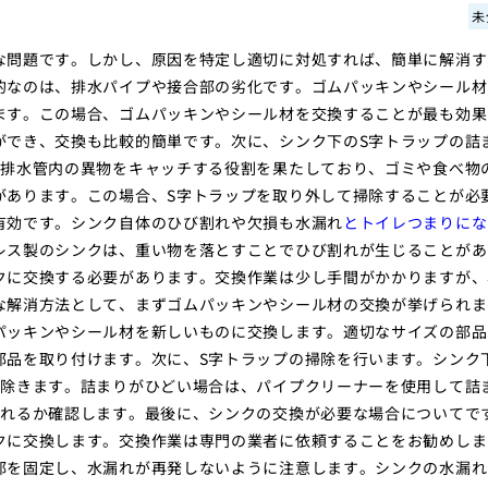
未
な問題です。しかし、原因を特定し適切に対処すれば、簡単に解消す
的なのは、排水パイプや接合部の劣化です。ゴムパッキンやシール材
ます。この場合、ゴムパッキンやシール材を交換することが最も効果
ができ、交換も比較的簡単です。次に、シンク下のS字トラップの詰
、排水管内の異物をキャッチする役割を果たしており、ゴミや食べ物
があります。この場合、S字トラップを取り外して掃除することが必
有効です。シンク自体のひび割れや欠損も水漏れ
とトイレつまりにな
レス製のシンクは、重い物を落とすことでひび割れが生じることがあ
クに交換する必要があります。交換作業は少し手間がかかりますが、
な解消方法として、まずゴムパッキンやシール材の交換が挙げられま
パッキンやシール材を新しいものに交換します。適切なサイズの部品
部品を取り付けます。次に、S字トラップの掃除を行います。シンク
り除きます。詰まりがひどい場合は、パイプクリーナーを使用して詰
されるか確認します。最後に、シンクの交換が必要な場合についてで
クに交換します。交換作業は専門の業者に依頼することをお勧めしま
部を固定し、水漏れが再発しないように注意します。シンクの水漏れ