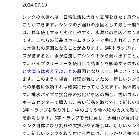
2024.07.19
シンクの水漏れは、日常生活に大きな支障をきたす厄介
ことができます。シンクの水漏れの原因として最も一般
は、長年使用すると劣化しやすく、水漏れの原因となり
です。これらの部品はホームセンターで手に入れること
も水漏れの原因となることがあります。S字トラップは
スが詰まると、水が逆流してシンク下から漏れ出すこと
す。パイプクリーナーを使用して詰まりを解消するのも
と大津市は考え学ぶこと
の原因となります。特にステン
ます。このような場合、修理が難しいため、新しいシン
門の業者に依頼すれば確実に行ってもらえます。具体的
す。排水パイプや接合部の劣化が原因の場合、古いゴム
ホームセンターで購入し、古い部品を取り外して新しい
S字トラップを取り外し、中のゴミや食べ物のカスを取
を解消します。S字トラップを元に戻し、水漏れが解消
シンク自体にひび割れや欠損がある場合は、新しいシン
す。新しいシンクを取り付ける際には、しっかりと接合