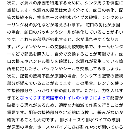
次に、水漏れの原因を特定するために、シンク周りを慎重に
点検します。水漏れの原因は大きく分けて、蛇口の劣化、配
管の接続不良、排水ホースや排水パイプの破損、シンクのシ
ーリング材の劣化などが考えられます。 蛇口の劣化が原因
の場合、蛇口のパッキンやシールが劣化していることが多い
です。これらの部品が劣化すると、水が漏れやすくなりま
す。パッキンやシールの交換は比較的簡単で、ホームセンタ
ーなどで部品を購入し、自分で交換することが可能です。蛇
口の根元やハンドル周りを確認し、水漏れが発生している箇
所を特定したら、パッキンやシールを交換してみましょう。
次に、配管の接続不良が原因の場合、シンク下の配管の接続
部分が緩んでいることがあります。この場合、レンチを使っ
て接続部分をしっかりと締め直します。ただし、力を入れす
ぎると
びっくりする城陽市のトイレのつまりによって
配管が
破損する恐れがあるため、適度な力加減で作業を行うことが
重要です。配管の接続部分を定期的に点検し、緩みがないか
確認することも大切です。 排水ホースや排水パイプの破損
が原因の場合、ホースやパイプにひび割れや穴が開いている