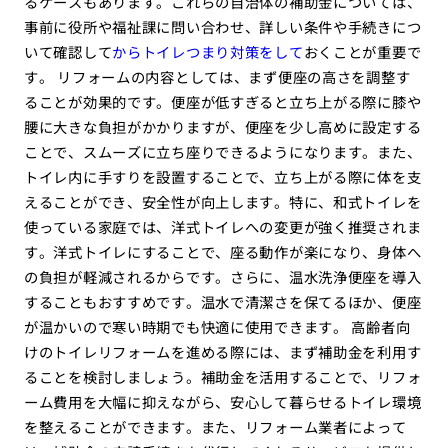
るケースもあります。これらの自治体の補助金については、
事前に役所や福祉課に問い合わせ、詳しい条件や手続きにつ
いて確認して
からトイレつまり対策をして
おくことが重要で
す。 リフォームの内容としては、まず便座の高さを調整す
ることが効果的です。便座が低すぎると立ち上がる際に膝や
腰に大きな負担がかかりますが、便座を少し高めに設定する
ことで、スムーズに立ち座りできるようになります。また、
トイレ内に手すりを設置することで、立ち上がる際に体を支
えることができ、安全性が向上します。特に、和式トイレを
使っている家庭では、洋式トイレへの変更が強く推奨されま
す。洋式トイレにすることで、座る動作が楽になり、身体へ
の負担が軽減されるからです。さらに、温水洗浄便座を導入
することもおすすめです。温水で清潔さを保てるほか、便座
が温かいので寒い時期でも快適に使用できます。 高齢者向
けのトイレリフォームを進める際には、まず補助金を利用す
ることを検討しましょう。補助金を活用することで、リフォ
ーム費用を大幅に抑えながら、安心して暮らせるトイレ環境
を整えることができます。また、リフォーム業者によって