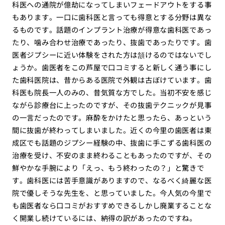
科医への通院が億劫になってしまいフェードアウトをする事
もあります。一口に歯科医と言っても得意とする分野は異な
るものです。話題のインプラント治療が得意な歯科医であっ
たり、噛み合わせ治療であったり、抜歯であったりです。歯
医者ジプシーに近い体験をされた方は頷けるのではないでし
ょうか。
歯医者をこの芦屋で口コミすると
新しく通う事にし
た歯科医院は、昔からある医院で外観は古ぼけています。歯
科医も院長一人のみの、昔気質な方でした。当初不安を感じ
ながら診療台に上ったのですが、その抜歯テクニックが見事
の一言だったのです。麻酔をかけたと思ったら、あっという
間に抜歯が終わってしまいました。
近くの今里の歯医者は東
成区でも話題の
ジプシー経験の中、抜歯に手こずる歯科医の
治療を受け、不安のまま終わることもあったのですが、その
鮮やかな手腕により「えっ、もう終わったの？」と驚きで
す。歯科医には苦手意識がありますので、なるべく綺麗な医
院で優しそうな先生を、と思っていました。
今人気の今里で
も歯医者なら口コミがおすすめできる
しかし廃業することな
く開業し続けているには、納得の訳があったのですね。