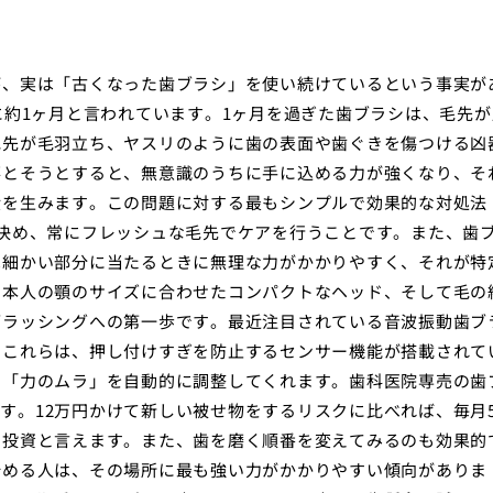
が、実は「古くなった歯ブラシ」を使い続けているという事実が
に約1ヶ月と言われています。1ヶ月を過ぎた歯ブラシは、毛先が
毛先が毛羽立ち、ヤスリのように歯の表面や歯ぐきを傷つける凶
落とそうとすると、無意識のうちに手に込める力が強くなり、そ
環を生みます。この問題に対する最もシンプルで効果的な対処法
決め、常にフレッシュな毛先でケアを行うことです。また、歯
は細かい部分に当たるときに無理な力がかかりやすく、それが特
日本人の顎のサイズに合わせたコンパクトなヘッド、そして毛の
ブラッシングへの第一歩です。最近注目されている音波振動歯ブ
。これらは、押し付けすぎを防止するセンサー機能が搭載されて
い「力のムラ」を自動的に調整してくれます。歯科医院専売の歯
ます。12万円かけて新しい被せ物をするリスクに比べれば、毎月5
な投資と言えます。また、歯を磨く順番を変えてみるのも効果的
始める人は、その場所に最も強い力がかかりやすい傾向がありま