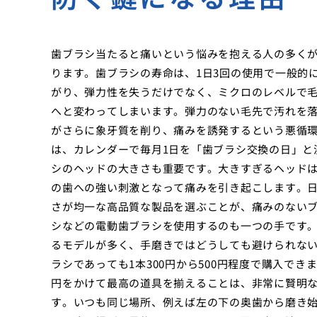
歯ブラシ当たると痛いという悩みを抱える人の多く
ります。歯ブラシの寿命は、1日3回の使用で一般的
がり、弾力性を失うだけでなく、ミクロのレベルで
へと変わってしまいます。弾力のない毛先で汚れを
がさらに象牙質を削り、痛みを誘発するという悪循
は、カレンダーで毎月1日を「歯ブラシ交換の日」と
シのヘッドの大きさも重要です。大きすぎるヘッド
の歯への強い刺激となって痛みを引き起こします。
さが均一な高品質な製品を選ぶことが、痛みのない
シなどの電動歯ブラシを使用するのも一つの手です
るモデルが多く、手磨きではどうしても避けられな
ラシであっても1本300円から500円程度で購入でき
円をかけて最高の道具を揃えることは、非常に賢明
す。いつも同じ場所、例えば左の下の奥歯から磨き