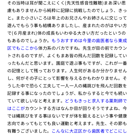
その当時は耳が聞こえにくく(先天性感音性難聴)まあ深い思
慮もありませんから純粋に記録に挑戦したのでしょう、きっ
と。また小さいころは年上のお兄さんやお姉さんに交じって
遊んでもらう事も結構ありましたし、産まれたのがはやい方
で(６月産まれ)体の成長もいわゆる大きい方だったというの
もあるのでしょうか。
もうおすすめは今里の歯医者なら東成
区でもここから
体力系のバカですね。先生が目の前でカウン
トされるのですが、よくもまあ皆の飛んだ回数を記録してい
ったもんだと思います。園庭で遊ぶ事もですが、これが一番
の記憶として残っております。人生何があるか分かりません
し、何がその子にとって影響を与えるかもわかりません。そ
うした中で恐らく工夫して一人一人の縄跳びを飛んだ回数を
記録する事になったのでしょうが、私からすると今でも続い
ていて欲しいなと考えます。
どうもきっと求人する薬剤師で
はここが
カウントする方はなんか目が回りそうですよね、今
では縄跳びをする事はないですが体を鍛えるという事や健康
志向であってもとても良い運動と考えます。先生、その節も
有難うございました。
こんなに大正区から歯医者でどこにし