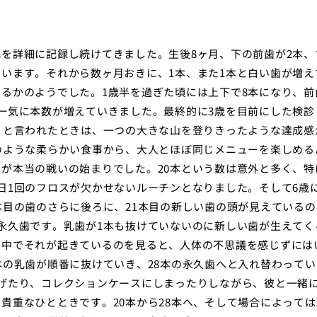
を詳細に記録し続けてきました。生後8ヶ月、下の前歯が2本、
います。それから数ヶ月おきに、1本、また1本と白い歯が増え
るかのようでした。1歳半を過ぎた頃には上下で8本になり、前
一気に本数が増えていきました。最終的に3歳を目前にした検診
」と言われたときは、一つの大きな山を登りきったような達成感
のような柔らかい食事から、大人とほぼ同じメニューを楽しめる
が本当の戦いの始まりでした。20本という数は意外と多く、特
日1回のフロスが欠かせないルーチンとなりました。そして6歳
本目の歯のさらに後ろに、21本目の新しい歯の頭が見えているの
永久歯です。乳歯が1本も抜けていないのに新しい歯が生えてく
の中でそれが起きているのを見ると、人体の不思議を感じずには
本の乳歯が順番に抜けていき、28本の永久歯へと入れ替わってい
げたり、コレクションケースにしまったりしながら、彼と一緒
貴重なひとときです。20本から28本へ、そして場合によっては