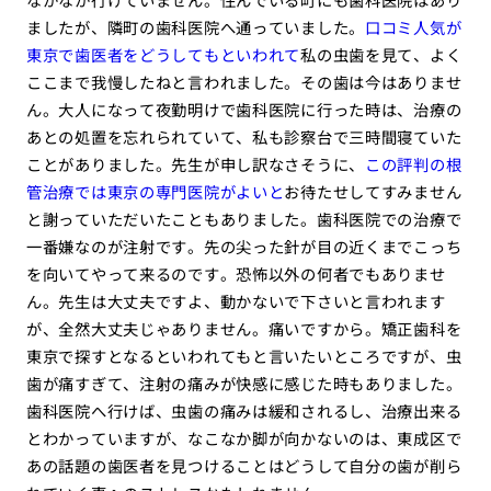
ましたが、隣町の歯科医院へ通っていました。
口コミ人気が
東京で歯医者をどうしてもといわれて
私の虫歯を見て、よく
ここまで我慢したねと言われました。その歯は今はありませ
ん。大人になって夜勤明けで歯科医院に行った時は、治療の
あとの処置を忘れられていて、私も診察台で三時間寝ていた
ことがありました。先生が申し訳なさそうに、
この評判の根
管治療では東京の専門医院がよいと
お待たせしてすみません
と謝っていただいたこともありました。歯科医院での治療で
一番嫌なのが注射です。先の尖った針が目の近くまでこっち
を向いてやって来るのです。恐怖以外の何者でもありませ
ん。先生は大丈夫ですよ、動かないで下さいと言われます
が、全然大丈夫じゃありません。痛いですから。矯正歯科を
東京で探すとなるといわれてもと言いたいところですが、虫
歯が痛すぎて、注射の痛みが快感に感じた時もありました。
歯科医院へ行けば、虫歯の痛みは緩和されるし、治療出来る
とわかっていますが、なこなか脚が向かないのは、東成区で
あの話題の歯医者を見つけることはどうして自分の歯が削ら