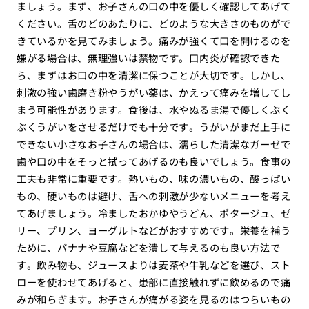
ましょう。まず、お子さんの口の中を優しく確認してあげて
ください。舌のどのあたりに、どのような大きさのものがで
きているかを見てみましょう。痛みが強くて口を開けるのを
嫌がる場合は、無理強いは禁物です。口内炎が確認できた
ら、まずはお口の中を清潔に保つことが大切です。しかし、
刺激の強い歯磨き粉やうがい薬は、かえって痛みを増してし
まう可能性があります。食後は、水やぬるま湯で優しくぶく
ぶくうがいをさせるだけでも十分です。うがいがまだ上手に
できない小さなお子さんの場合は、濡らした清潔なガーゼで
歯や口の中をそっと拭ってあげるのも良いでしょう。食事の
工夫も非常に重要です。熱いもの、味の濃いもの、酸っぱい
もの、硬いものは避け、舌への刺激が少ないメニューを考え
てあげましょう。冷ましたおかゆやうどん、ポタージュ、ゼ
リー、プリン、ヨーグルトなどがおすすめです。栄養を補う
ために、バナナや豆腐などを潰して与えるのも良い方法で
す。飲み物も、ジュースよりは麦茶や牛乳などを選び、スト
ローを使わせてあげると、患部に直接触れずに飲めるので痛
みが和らぎます。お子さんが痛がる姿を見るのはつらいもの