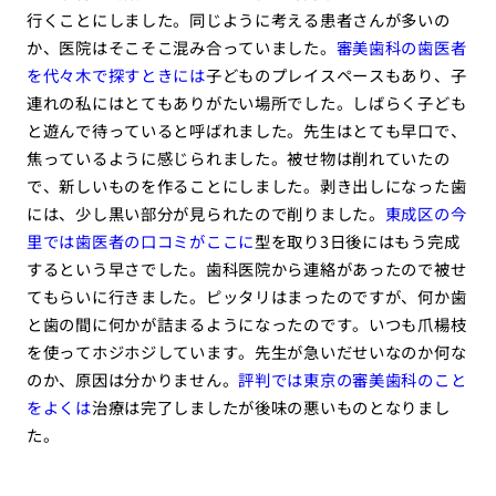
行くことにしました。同じように考える患者さんが多いの
か、医院はそこそこ混み合っていました。
審美歯科の歯医者
を代々木で探すときには
子どものプレイスペースもあり、子
連れの私にはとてもありがたい場所でした。しばらく子ども
と遊んで待っていると呼ばれました。先生はとても早口で、
焦っているように感じられました。被せ物は削れていたの
で、新しいものを作ることにしました。剥き出しになった歯
には、少し黒い部分が見られたので削りました。
東成区の今
里では歯医者の口コミがここに
型を取り3日後にはもう完成
するという早さでした。歯科医院から連絡があったので被せ
てもらいに行きました。ピッタリはまったのですが、何か歯
と歯の間に何かが詰まるようになったのです。いつも爪楊枝
を使ってホジホジしています。先生が急いだせいなのか何な
のか、原因は分かりません。
評判では東京の審美歯科のこと
をよくは
治療は完了しましたが後味の悪いものとなりまし
た。