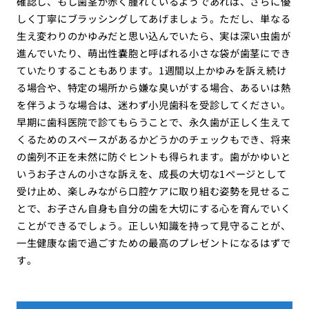
確認し、もし歯茎が赤く腫れているようであれば、さらに優
しく丁寧にブラッシングしてあげましょう。ただし、単なる
生え変わりのかゆみだと思い込んでいたら、実は深い虫歯が
進んでいたり、萌出性嚢胞と呼ばれる小さな袋が歯茎にでき
ていたりすることもあります。1週間以上かゆみを訴え続け
る場合や、特定の場所から嫌な臭いがする場合、あるいは熱
を伴うような場合は、迷わず小児歯科を受診してください。
早期に歯科医院で診てもらうことで、永久歯が正しく生えて
くるためのスペースがあるかどうかのチェックもでき、将来
の歯列不正を未然に防ぐヒントも得られます。歯がかゆいと
いうお子さんの小さな訴えを、成長の大切な1ページとして
受け止め、楽しみながら口腔ケアに取り組む姿勢を見せるこ
とで、お子さん自身も自分の歯を大切にする心を育んでいく
ことができるでしょう。正しい知識を持って見守ることが、
一生健康な歯で過ごすための最高のプレゼントになるはずで
す。