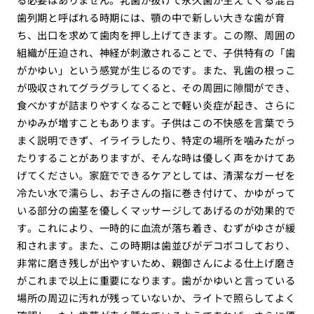
歯列期と呼ばれる時期には、顎の中で新しい大きな歯が育
ち、出口を求めて歯肉を押し上げてきます。この際、周囲の
組織が圧迫され、神経が刺激されることで、子供特有の「歯
がかゆい」という感覚が生じるのです。また、乳歯の根っこ
が吸収されてグラグラしてくると、その周囲に隙間ができ、
食べかすが詰まりやすくなることで軽い炎症が起き、さらに
かゆみが増すこともあります。子供はこの不快感を言葉でう
まく説明できず、イライラしたり、特定の場所を噛みたがっ
たりすることがありますが、そんな時は優しく声をかけてあ
げてください。家庭でできるケアとしては、清潔なガーゼを
冷たい水で濡らし、お子さんの指に巻き付けて、かゆがって
いる部分の歯茎を優しくマッサージしてあげるのが効果的で
す。これにより、一時的に血流が落ち着き、むずがゆさが緩
和されます。また、この時期は歯並びがデコボコしており、
非常に磨き残しが出やすいため、親御さんによる仕上げ磨き
がこれまで以上に重要になります。歯がかゆいと言っている
場所の周辺に汚れが残っていないか、ライトで照らしてよく