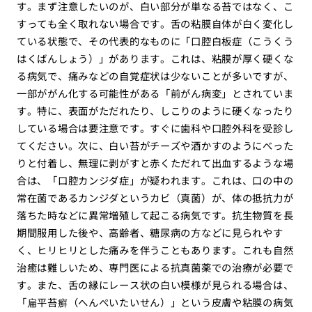
す。まず注意したいのが、白い部分が単なる苔ではなく、こ
すっても全く取れない場合です。舌の粘膜自体が白く変化し
ている状態で、その代表的なものに「口腔白板症（こうくう
はくばんしょう）」があります。これは、粘膜が厚く硬くな
る病気で、痛みなどの自覚症状は少ないことが多いですが、
一部ががん化する可能性がある「前がん病変」とされていま
す。特に、表面がただれたり、しこりのように硬くなったり
している場合は要注意です。すぐに歯科や口腔外科を受診し
てください。次に、白い苔がチーズや酒かすのようにべった
りと付着し、無理に剥がすと赤くただれて出血するような場
合は、「口腔カンジダ症」が疑われます。これは、口の中の
常在菌であるカンジダというカビ（真菌）が、体の抵抗力が
落ちた時などに異常増殖して起こる病気です。抗生物質を長
期間服用した後や、高齢者、糖尿病の方などに見られやす
く、ヒリヒリとした痛みを伴うこともあります。これも自然
治癒は難しいため、専門医による抗真菌薬での治療が必要で
す。また、舌の縁にレース状の白い模様が見られる場合は、
「扁平苔癬（へんぺいたいせん）」という皮膚や粘膜の病気