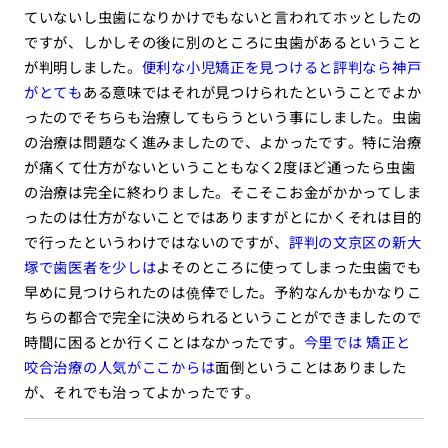
ていないし虫歯になりかけでもないと言われてホッとしたの
ですが、しかしその後に別のところに虫歯があるということ
が判明しました。
便利な小児矯正を見つけると評判なら神戸
がとても
ある意味ではそれが見つけられたということでよか
ったのでそちらも治療してもらうという事にしました。虫歯
の治療は問題なく進みましたので、よかったです。特に治療
が痛くて仕方がないということもなく2度ほど通ったら虫歯
の治療は完全に終わりました。そこそこお金がかかってしま
ったのは仕方がないことではありますがとにかくそれは目的
で行ったというわけではないのですが、
評判の文京区の新大
塚で歯医者を少しは
よそのところに使ってしまった虫歯でも
早めに見つけられたのは僥倖でした。予約なんかもかなりこ
ちらの都合で完全に決められるということができましたので
時間に困るとか行くことはなかったです。
今里では 矯正と
咬合治療の人気がここからは
面倒ということはありました
が、それでも治ってよかったです。