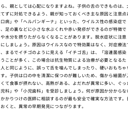
たら、親としては心配になりますよね。子供の舌のできものは、
慌てずに対処できるよう、親が知っておくべき主な原因と注意点
足口病」や「ヘルパンギーナ」といった、ウイルス性の感染症で
ら、足の裏などに小さな水ぶくれや赤い発疹ができるのが特徴で
事や水分を摂りたがらなくなることがあります。脱水症状に注意
うにしましょう。原因はウイルスなので特効薬はなく、対症療法
り、まるでイチゴのように見える「イチゴ舌」は、「溶連菌感染
伴うことが多く、この場合は抗生物質による治療が必要となるた
大人と同じように、誤って舌を噛んでしまったり、硬いおもちゃ
ます。子供は口の中を清潔に保つのが難しいため、傷から細菌が
痛くて食事が摂れない、高熱がある、よだれが異常に多い、ぐっ
小児科」や「小児歯科」を受診しましょう。何が原因か分からな
はかかりつけの医師に相談するのが最も安全で確実な方法です。
ておくと、異常の早期発見につながります。