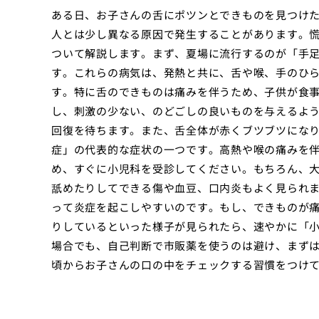
ある日、お子さんの舌にポツンとできものを見つけ
人とは少し異なる原因で発生することがあります。
ついて解説します。まず、夏場に流行するのが「手
す。これらの病気は、発熱と共に、舌や喉、手のひ
す。特に舌のできものは痛みを伴うため、子供が食
し、刺激の少ない、のどごしの良いものを与えるよ
回復を待ちます。また、舌全体が赤くブツブツにな
症」の代表的な症状の一つです。高熱や喉の痛みを
め、すぐに小児科を受診してください。もちろん、
舐めたりしてできる傷や血豆、口内炎もよく見られ
って炎症を起こしやすいのです。もし、できものが
りしているといった様子が見られたら、速やかに「
場合でも、自己判断で市販薬を使うのは避け、まず
頃からお子さんの口の中をチェックする習慣をつけ