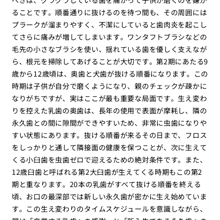
ることです。順番通りに抜けるのを待つ間も、その周囲には
プラークが溜まりやすく、不潔にしていると歯肉炎を起こし
てさらに痛みが増してしまいます。ワンタフトブラシなどの
毛先の小さなブラシを使い、揺れている歯を優しく支えなが
ら、根元を掃除してあげることが大切です。第2期にあたる9
歳から12歳頃は、奥歯と犬歯が抜ける順番になります。この
時期は子供が自分で磨くようになり、親のチェックが疎かに
なりがちですが、実はここが最も重要な局面です。生え変わ
りを控えた乳歯の奥歯は、長年の使用で表面が摩耗し、隣の
永久歯との間に隙間ができやすいため、非常に虫歯になりや
すい状態にあります。抜ける順番が来るその日まで、フロス
をしっかりと通して隣接面の健康を保つことが、次に生えて
くる小臼歯を虫歯ゼロで迎えるための絶対条件です。また、
12歳臼歯と呼ばれる第2大臼歯が生えてくる時期もこの第2
期と重なります。20本の乳歯がすべて抜ける順番を終える
頃、お口の最深部では新しい永久歯が密かに生え始めていま
す。この生え変わりのタイムスケジュールを意識しながら、