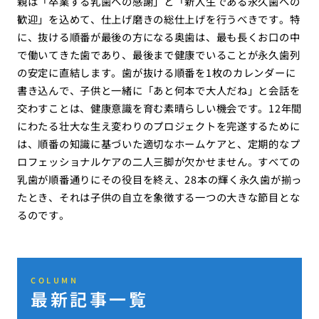
親は「卒業する乳歯への感謝」と「新入生である永久歯への
歓迎」を込めて、仕上げ磨きの総仕上げを行うべきです。特
に、抜ける順番が最後の方になる奥歯は、最も長くお口の中
で働いてきた歯であり、最後まで健康でいることが永久歯列
の安定に直結します。歯が抜ける順番を1枚のカレンダーに
書き込んで、子供と一緒に「あと何本で大人だね」と会話を
交わすことは、健康意識を育む素晴らしい機会です。12年間
にわたる壮大な生え変わりのプロジェクトを完遂するために
は、順番の知識に基づいた適切なホームケアと、定期的なプ
ロフェッショナルケアの二人三脚が欠かせません。すべての
乳歯が順番通りにその役目を終え、28本の輝く永久歯が揃っ
たとき、それは子供の自立を象徴する一つの大きな節目とな
るのです。
COLUMN
最新記事一覧