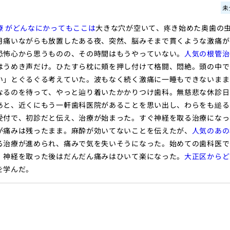
未
療 がどんなにかってもここは
大きな穴が空いて、疼き始めた奥歯の
月痛いながらも放置したある夜、突然、脳みそまで貫くような激痛が
恐怖心から思うものの、その時間はもうやっていない。
人気の根管治
はうめき声だけ。ひたすら枕に頬を押し付けて格闘、悶絶。頭の中で
い」とぐるぐる考えていた。波もなく続く激痛に一睡もできないまま
なるのを待って、やっと辿り着いたかかりつけ歯科。無慈悲な休診日
あと、近くにもう一軒歯科医院があることを思い出し、わらをも縋る
受付で、初診だと伝え、治療が始まった。すぐ神経を取る治療になっ
が痛みは残ったまま。麻酔が効いてないことを伝えたが、
人気のあの
る治療が進められ、痛みで気を失いそうになった。始めての歯科医で
、神経を取った後はだんだん痛みはひいて楽になった。
大正区からど
を学んだ。