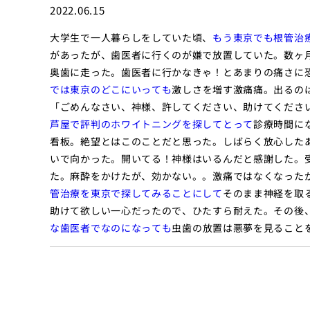
2022.06.15
大学生で一人暮らしをしていた頃、
もう東京でも根管治
があったが、歯医者に行くのが嫌で放置していた。数ヶ
奥歯に走った。歯医者に行かなきゃ！とあまりの痛さに
では東京のどこにいっても
激しさを増す激痛痛。出るの
「ごめんなさい、神様、許してください、助けてくださ
芦屋で評判のホワイトニングを探してとって
診療時間に
看板。絶望とはこのことだと思った。しばらく放心した
いで向かった。開いてる！神様はいるんだと感謝した。
た。麻酔をかけたが、効かない。。激痛ではなくなった
管治療を東京で探してみることにして
そのまま神経を取
助けて欲しい一心だったので、ひたすら耐えた。その後
な歯医者でなのになっても
虫歯の放置は悪夢を見ること