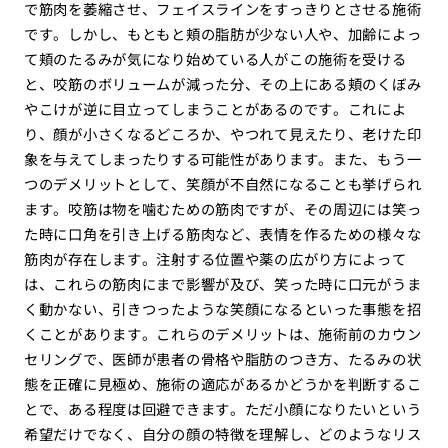
で筋肉を萎縮させ、フェイスラインをすっきりとさせる施術
です。しかし、もともと頬の脂肪が少ない人や、加齢によっ
て頬のたるみが気になり始めている人がこの施術を受ける
と、咬筋のボリュームが減った分、その上にある頬のくぼみ
やこけが逆に目立ってしまうことがあるのです。これによ
り、顔が小さくなるどころか、やつれて見えたり、老けた印
象を与えてしまったりする可能性があります。また、もう一
つのデメリットとして、笑顔が不自然になることも挙げられ
ます。咬筋は物を噛むための筋肉ですが、その周辺には笑っ
た時に口角を引き上げる筋肉など、表情を作るための様々な
筋肉が存在します。注射する位置や薬の広がり方によって
は、これらの筋肉にまで影響が及び、笑った時に口元がうま
く動かない、引きつったような笑顔になるといった事態を招
くことがあります。これらのデメリットは、施術前のカウン
セリングで、医師が患者の骨格や脂肪のつき方、たるみの状
態を正確に見極め、施術の適応があるかどうかを判断するこ
とで、ある程度は回避できます。ただ小顔になりたいという
希望だけでなく、自分の顔の特徴を理解し、どのようなリス