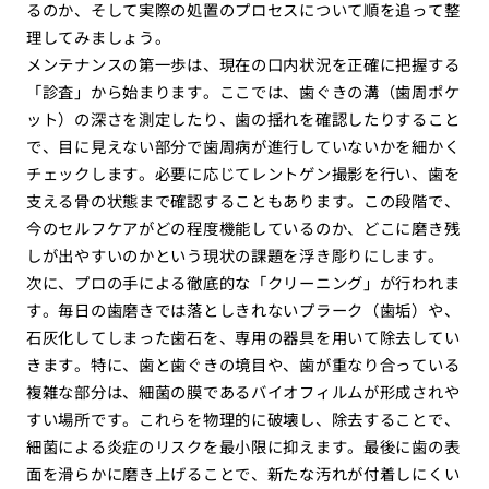
るのか、そして実際の処置のプロセスについて順を追って整
理してみましょう。
メンテナンスの第一歩は、現在の口内状況を正確に把握する
「診査」から始まります。ここでは、歯ぐきの溝（歯周ポケ
ット）の深さを測定したり、歯の揺れを確認したりすること
で、目に見えない部分で歯周病が進行していないかを細かく
チェックします。必要に応じてレントゲン撮影を行い、歯を
支える骨の状態まで確認することもあります。この段階で、
今のセルフケアがどの程度機能しているのか、どこに磨き残
しが出やすいのかという現状の課題を浮き彫りにします。
次に、プロの手による徹底的な「クリーニング」が行われま
す。毎日の歯磨きでは落としきれないプラーク（歯垢）や、
石灰化してしまった歯石を、専用の器具を用いて除去してい
きます。特に、歯と歯ぐきの境目や、歯が重なり合っている
複雑な部分は、細菌の膜であるバイオフィルムが形成されや
すい場所です。これらを物理的に破壊し、除去することで、
細菌による炎症のリスクを最小限に抑えます。最後に歯の表
面を滑らかに磨き上げることで、新たな汚れが付着しにくい