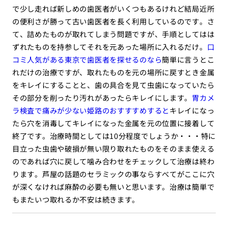
で少し走れば新しめの歯医者がいくつもあるけれど結局近所
の便利さが勝って古い歯医者を長く利用しているのです。さ
て、詰めたものが取れてしまう問題ですが、手順としてはは
ずれたものを持参してそれを元あった場所に入れるだけ。
口
コミ人気がある東京で歯医者を探せるのなら
簡単に言うとこ
れだけの治療ですが、取れたものを元の場所に戻すとき金属
をキレイにすることと、歯の具合を見て虫歯になっていたら
その部分を削ったり汚れがあったらキレイにします。
胃カメ
ラ検査で痛みが少ない姫路のおすすすめすると
キレイになっ
たら穴を消毒してキレイになった金属を元の位置に接着して
終了です。治療時間としては10分程度でしょうか・・・特に
目立った虫歯や破損が無い限り取れたものをそのまま使える
のであれば穴に戻して噛み合わせをチェックして治療は終わ
ります。芦屋の話題のセラミックの事ならすべてがここに穴
が深くなければ麻酔の必要も無いと思います。治療は簡単で
もまたいつ取れるか不安は続きます。