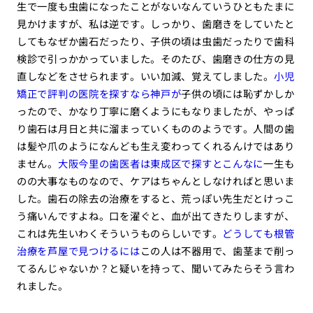
生で一度も虫歯になったことがないなんていうひともたまに
見かけますが、私は逆です。しっかり、歯磨きをしていたと
してもなぜか歯石だったり、子供の頃は虫歯だったりで歯科
検診で引っかかっていました。そのたび、歯磨きの仕方の見
直しなどをさせられます。いい加減、覚えてしました。
小児
矯正で評判の医院を探すなら神戸が
子供の頃には恥ずかしか
ったので、かなり丁寧に磨くようにもなりましたが、やっぱ
り歯石は月日と共に溜まっていくもののようです。人間の歯
は髪や爪のようになんども生え変わってくれるんけではあり
ません。
大阪今里の歯医者は東成区で探すとこんなに
一生も
のの大事なものなので、ケアはちゃんとしなければと思いま
した。歯石の除去の治療をすると、荒っぽい先生だとけっこ
う痛いんですよね。口を濯ぐと、血が出てきたりしますが、
これは先生いわくそういうものらしいです。
どうしても根管
治療を芦屋で見つけるには
この人は不器用で、歯茎まで削っ
てるんじゃないか？と疑いを持って、聞いてみたらそう言わ
れました。