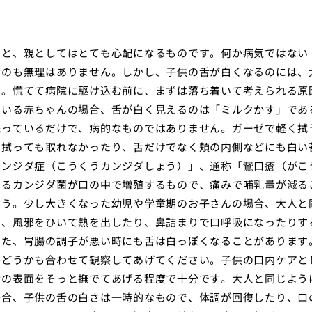
ると、親としてはとても心配になるものです。何か病気ではない
るのも無理はありません。しかし、子供の舌が白くなるのには、
す。慌てて病院に駆け込む前に、まずは落ち着いて考えられる原
でいる赤ちゃんの場合、舌が白く見えるのは「ミルクかす」であ
残っているだけで、病的なものではありません。ガーゼで軽く拭
、拭っても取れなかったり、舌だけでなく頬の内側などにも白い
カンジダ症（こうくうカンジダしょう）」、通称「鵞口瘡（がこ
あるカンジダ菌が口の中で増殖するもので、痛みで哺乳量が減る
ょう。少し大きくなった幼児や学童期のお子さんの場合、大人と
に、風邪をひいて熱を出したり、鼻詰まりで口呼吸になったりす
また、胃腸の調子が悪い時にも舌は白っぽくなることがあります
かどうかも合わせて観察してあげてください。子供の口内ケアと
舌の表面をそっと撫でてあげる程度で十分です。大人と同じよう
場合、子供の舌の白さは一時的なもので、体調が回復したり、口